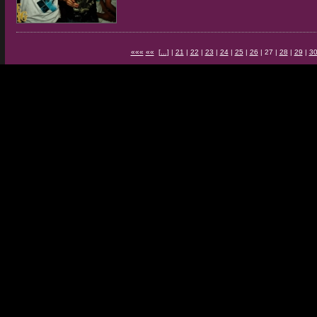
«««
««
[
...
] |
21
|
22
|
23
|
24
|
25
|
26
| 27 |
28
|
29
|
3