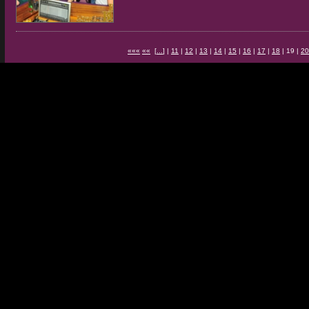
«««
««
[
...
] |
11
|
12
|
13
|
14
|
15
|
16
|
17
|
18
| 19 |
20