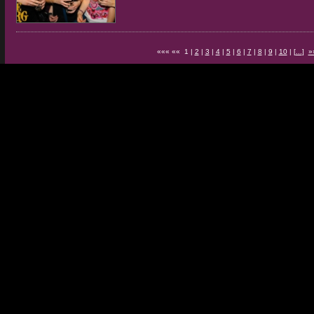
««« «« 1 |
2
|
3
|
4
|
5
|
6
|
7
|
8
|
9
|
10
| [
...
]
»