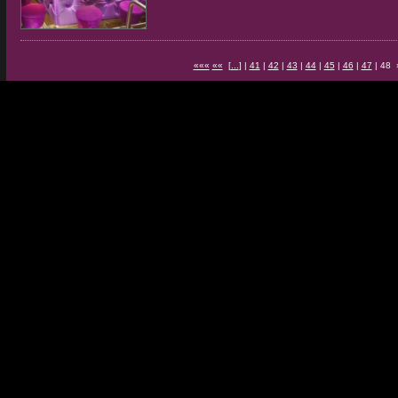
«««
««
[
...
] |
41
|
42
|
43
|
44
|
45
|
46
|
47
| 48 