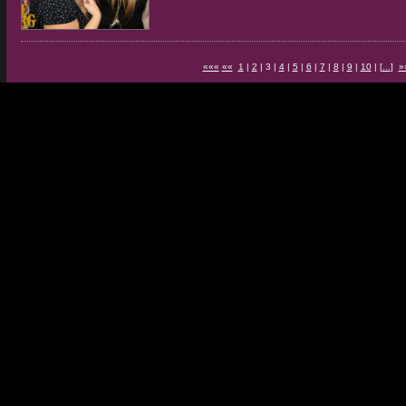
«««
««
1
|
2
| 3 |
4
|
5
|
6
|
7
|
8
|
9
|
10
| [
...
]
»