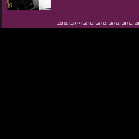
«««
««
[
...
] | 11 |
12
|
13
|
14
|
15
|
16
|
17
|
18
|
19
|
20