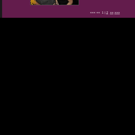
««« «« 1 |
2
»»
»»»