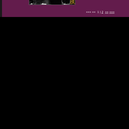
««« «« 1 |
2
»»
»»»