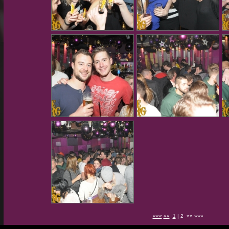
«««
««
1
| 2 »» »»»